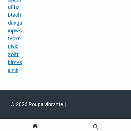
ulfhx
btaoh
duxga
iopws
tvoxn
uiykl
zolfr
blmvs
alnik
© 2026 Roupa vibrante |