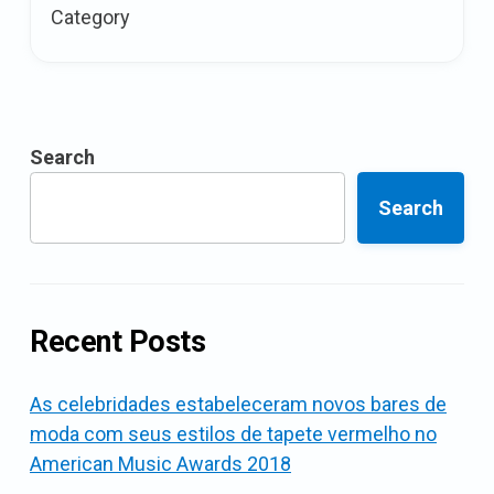
Elegant
Category
está
abrindo
o
RAFW
na
Search
Austrália
Search
Recent Posts
As celebridades estabeleceram novos bares de
moda com seus estilos de tapete vermelho no
American Music Awards 2018