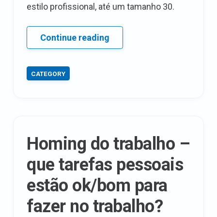
estilo profissional, até um tamanho 30.
Calypso
Continue reading
St.
Barth
CATEGORY
para
Target
inclui
opções
de
Homing do trabalho –
tamanho
grande
que tarefas pessoais
!!!
estão ok/bom para
fazer no trabalho?