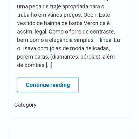
uma peça de traje apropriada para o
trabalho em vários preços. Oooh: Este
vestido de bainha de barba Veronica é
assim. legal. Como o forro de contraste,
bem como a elegância simples – linda. Eu
o usava com jóias de moda delicadas,
porém caras, (diamantes, pérolas), além
de bombas […]
Relatório
Continue reading
TPS
de
Category
segunda-
feira:
vestido
de