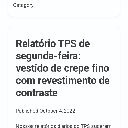
trabalho
Category
–
que
tarefas
pessoais
estão
Relatório TPS de
ok/bom
segunda-feira:
para
fazer
vestido de crepe fino
no
com revestimento de
trabalho?
contraste
Published
October 4, 2022
Nossos relatórios diários do TPS sugerem