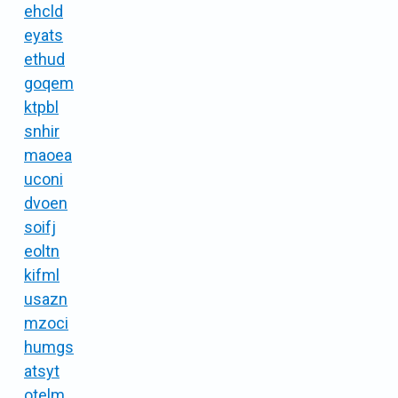
ehcld
eyats
ethud
goqem
ktpbl
snhir
maoea
uconi
dvoen
soifj
eoltn
kifml
usazn
mzoci
humgs
atsyt
otelm