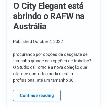
crepe
O City Elegant está
fino
abrindo o RAFW na
com
revestimento
Austrália
de
contraste
Published
October 4, 2022
procurando por opções de desgaste de
tamanho grande nas opções de trabalho?
O Studio da Torrid é a nova coleção que
oferece conforto, moda e estilo
profissional, até um tamanho 30.
O
Continue reading
City